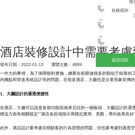
美
在線咨詢
微信咨詢
聯系電話
酒店裝修設計中需要考慮
返回頂部
發布日期：2022-01-13
瀏覽次數：
4899
一件大的事情，為了保障順利實施，總要在前期做很多的類似于統籌的
內幾點和管道系統設計等的問題。在很多酒店，大廳也是企業形象宣傳
1、大廳設計的通透便捷性
在酒店，大廳可以說是各個功能區南來北往的一個樞紐，大廳設計的通透
標這方面有相關規定“”酒店各區域指示用標志實用、美觀，導向效果良好”可得3分
此外，酒店設計要考慮目標顧客的行為習慣的問題，但也要考慮到過度空間