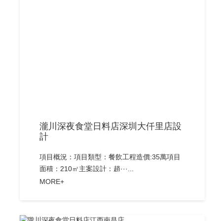
瀧川深夜食堂日料店深圳大仟里店設
計
項目概況：項目類型：餐飲工程造價:35萬項目
面積：210㎡主案設計：趙···...
MORE+