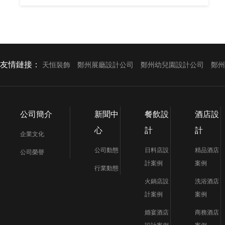
友情鏈接：
天恒裝飾
鄭州展廳設計公司
鄭州幼兒園設計公司
鄭州
公司簡介
新聞中
餐飲設
酒店設
心
計
計
企業文化
公司動態
日料店設
精品酒店
公司榮譽
計案例
案例
行業動態
火鍋店設
洗浴酒店
計案例
案例
婚宴酒店
商務酒店