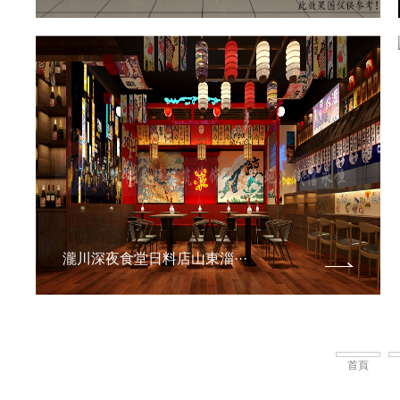
瀧川深夜食堂日料店山東淄···
首頁