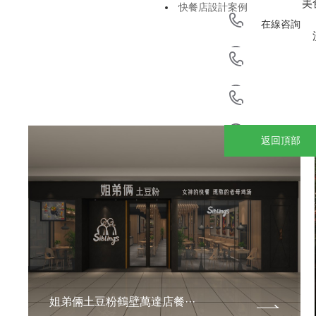
美
快餐店設計案例
在線咨詢
微信咨詢
聯系電話
返回頂部
姐弟倆土豆粉鶴壁萬達店餐···