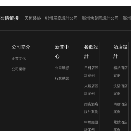
友情鏈接：
天恒裝飾
鄭州展廳設計公司
鄭州幼兒園設計公司
鄭州
公司簡介
新聞中
餐飲設
酒店設
心
計
計
企業文化
公司動態
日料店設
精品酒店
公司榮譽
計案例
案例
行業動態
火鍋店設
洗浴酒店
計案例
案例
婚宴酒店
商務酒店
設計案例
案例
中餐廳設
電競酒店
計案例
案例